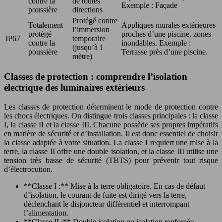
contre la
de toutes
Exemple : Façade
poussière
directions
Protégé contre
Totalement
Appliques murales extérieures
l’immersion
protégé
proches d’une piscine, zones
IP67
temporaire
contre la
inondables. Exemple :
(jusqu’à 1
poussière
Terrasse près d’une piscine.
mètre)
Classes de protection : comprendre l’isolation
électrique des luminaires extérieurs
Les classes de protection déterminent le mode de protection contre
les chocs électriques. On distingue trois classes principales : la classe
I, la classe II et la classe III. Chacune possède ses propres impératifs
en matière de sécurité et d’installation. Il est donc essentiel de choisir
la classe adaptée à votre situation. La classe I requiert une mise à la
terre, la classe II offre une double isolation, et la classe III utilise une
tension très basse de sécurité (TBTS) pour prévenir tout risque
d’électrocution.
**Classe I :** Mise à la terre obligatoire. En cas de défaut
d’isolation, le courant de fuite est dirigé vers la terre,
déclenchant le disjoncteur différentiel et interrompant
l’alimentation.
**Classe II :** Double isolation ou isolation renforcée.