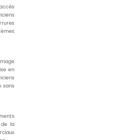
’accès
iciens
rrures
stèmes
’image
ise en
iciens
n sans
iments
 de la
rciaux