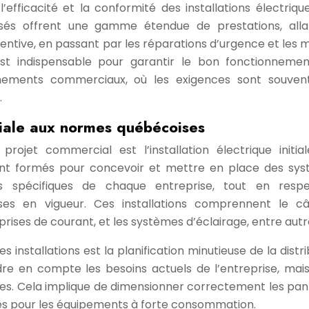
l’efficacité et la conformité des installations électriqu
lisés offrent une gamme étendue de prestations, all
éventive, en passant par les réparations d’urgence et les 
est indispensable pour garantir le bon fonctionneme
nnements commerciaux, où les exigences sont souven
.
ciale aux normes québécoises
ojet commercial est l’installation électrique initial
ont formés pour concevoir et mettre en place des sy
s spécifiques de chaque entreprise, tout en resp
es en vigueur. Ces installations comprennent le c
s prises de courant, et les systèmes d’éclairage, entre autr
 installations est la planification minutieuse de la distr
ndre en compte les besoins actuels de l’entreprise, mais
elles. Cela implique de dimensionner correctement les pa
diés pour les équipements à forte consommation.