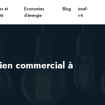
s et
Économies
Blog
insef-
té
d’énergie
v4
cien commercial à