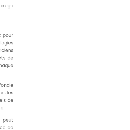
airage
t pour
logies
iciens
ets de
chaque
fondie
e, les
iels de
e.
e peut
ace de