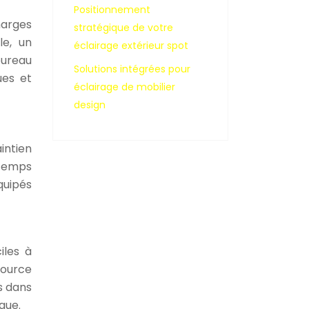
Positionnement
harges
stratégique de votre
le, un
éclairage extérieur spot
bureau
Solutions intégrées pour
ues et
éclairage de mobilier
design
intien
 temps
quipés
iles à
source
s dans
que.