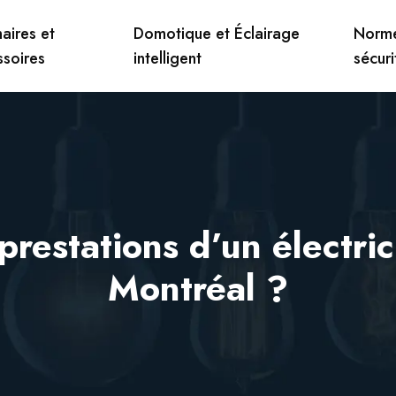
aires et
Domotique et Éclairage
Norme
ssoires
intelligent
sécuri
 prestations d’un électri
Montréal ?