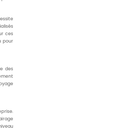
essite
alisés
ur ces
u pour
ie des
rement
ttoyage
prise.
airage
niveau