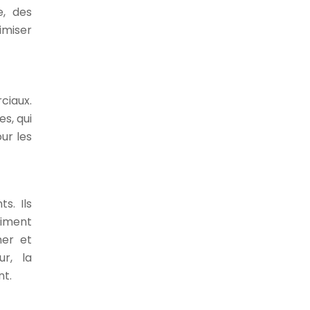
e, des
imiser
ciaux.
s, qui
ur les
s. Ils
timent
mer et
ur, la
nt.