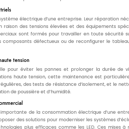
riels
système électrique d’une entreprise. Leur réparation néc
n raison des tensions élevées et des équipements spéci
merciaux sont formés pour travailler en toute sécurité s
es composants défectueux ou de reconfigurer le tablea
haute tension
lle pour éviter les pannes et prolonger la durée de v
lations haute tension, cette maintenance est particuliè
 régulières, des tests de résistance d’isolement, et le ne
ion de poussière et d’humidité.
commercial
 importante de la consommation électrique d’une entre
poser des solutions pour moderniser les systèmes d’écl
chnologies plus efficaces comme les LED. Ces mises à 