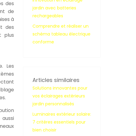
Innovation en éclairage
es des
jardin avec batteries
ant de
rechargeables
mises à
Comprendre et réaliser un
nt des
schéma tableau électrique
t plus
conforme
e. Les
stèmes
Articles similaires
ectant
Solutions innovantes pour
âblage
vos éclairages extérieurs
es.
jardin personnalisés
ibution
Luminaires extérieur solaire:
 aussi
7 critères essentiels pour
nneaux
bien choisir