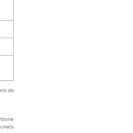
rix de
arbone
échets