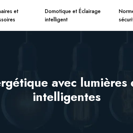
aires et
Domotique et Éclairage
Norme
ssoires
intelligent
sécuri
rgétique avec lumières d
intelligentes