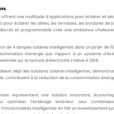
ons
es offrent une multitude d’applications pour éclairer et sé
 pour éclairer les allées, les terrasses, les bordures de p
age discret et programmable crée une ambiance chaleure
ion de 4 lampes solaires intelligentes dans un jardin de 1
sommation d’énergie par rapport à un système d’écl
stimée sur la facture d’électricité s’élève à 120€.
lisent déjà des solutions solaires intelligentes, démontran
elle, contribuant à la réduction de la consommation énerg
igentes représentent une solution innovante, économi
r optimiser l’éclairage extérieur. Leur combinais
nctionnalités intelligentes en fait un investissement jud