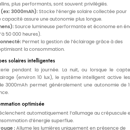
ins, plus performants, sont souvent privilégiés.
é (ex: 3000mAh):
Stocke l’énergie solaire collectée pour
de capacité assure une autonomie plus longue.
umens):
Source lumineuse performante et économe en éne
’à 50 000 heures).
 connecté:
Permet la gestion de l’éclairage grâce à des
 optimisant la consommation.
s solaires intelligentes
erie pendant la journée. La nuit, ou lorsque le capt
irage (environ 10 lux), le système intelligent active les
rie de 3000mAh permet généralement une autonomie de 1
nce.
sommation optimisée
éclenchent automatiquement l’allumage au crépuscule 
consommation d’énergie superflue.
rouge :
Allume les lumières uniquement en présence de