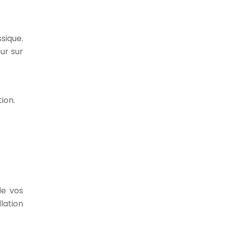
sique.
ur sur
ion.
de vos
lation