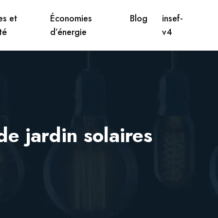
s et
Économies
Blog
insef-
té
d’énergie
v4
e jardin solaires