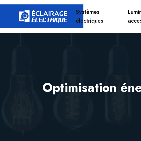
Systèmes
Lumin
électriques
acce
Optimisation éne