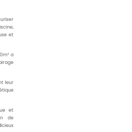
curiser
iscine,
use et
50m² a
airage
t leur
étique
que et
on de
icieux