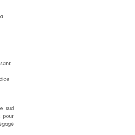
la
osant
dice
le sud
x pour
dégagé